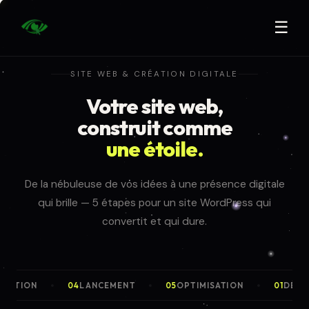
✦
☰
SITE WEB & CRÉATION DIGITALE
Votre site web,
construit comme
une étoile.
De la nébuleuse de vos idées à une présence digitale
qui brille — 5 étapes pour un site WordPress qui
convertit et qui dure.
LANCEMENT
OPTIMISATION
DÉCOUVERTE
04
05
01